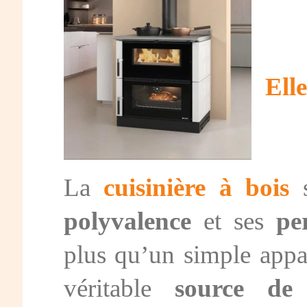
Ell
La
cuisinière à bois
s
polyvalence
et ses
pe
plus qu’un simple appar
véritable
source de 